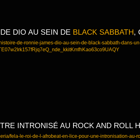
 DE DIO AU SEIN DE
BLACK SABBATH
,
_l-histoire-de-ronnie-james-dio-au-sein-de-black-sabbath-dans-u
pTE07w2Irk157fRjq7eQ_nde_kkitKmfhKao63co9UAQY
RE INTRONISÉ AU ROCK AND ROLL H
ria/fela-le-roi-de-l-afrobeat-en-lice-pour-une-intronisation-au-ro