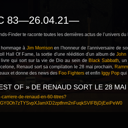
 83—26.04.21—
s-Finder te raconte toutes les dernières actus de l’univers du
 un hommage à
Jim Morrison
en l'honneur de l'anniversaire de son
ll Hall Of Fame, la sortie d'une réédition d'un album de
John
livre qui sort sur la vie de Dio au sein de
Black Sabbath
, un
Barcelone, Renaud sort sa compilation le 28 mai prochain,
Ramms
deaux et donne des news des
Foo Fighters
et enfin
Iggy Pop
qui 
BEST OF » DE RENAUD SORT LE 28 MAI
la-carriere-de-renaud-en-60-titres?
OGY0Oh7zTYSvpXJamXD2zptfnm2nFuqkSVlFBjDjEeiPeW0