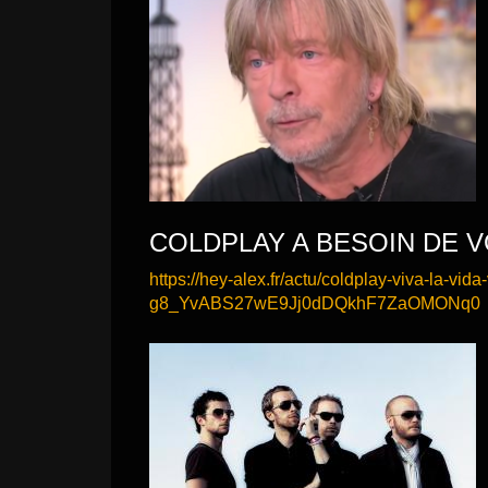
COLDPLAY A BESOIN DE V
https://hey-alex.fr/actu/coldplay-viva-la
g8_YvABS27wE9Jj0dDQkhF7ZaOMONq0