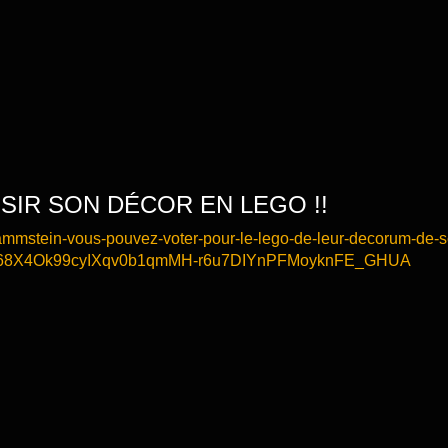
SIR SON DÉCOR EN LEGO !!
l_rammstein-vous-pouvez-voter-pour-le-lego-de-leur-decorum-de-
i668X4Ok99cyIXqv0b1qmMH-r6u7DIYnPFMoyknFE_GHUA