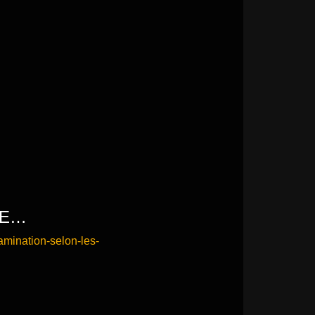
NE…
amination-selon-les-