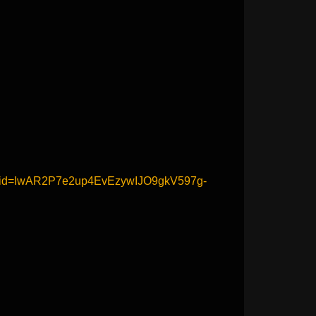
/?fbclid=IwAR2P7e2up4EvEzywIJO9gkV597g-