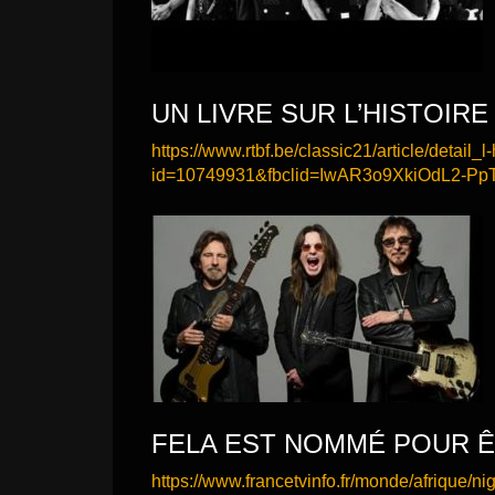
UN LIVRE SUR L’HISTOIRE
https://www.rtbf.be/classic21/article/detail
id=10749931&fbclid=IwAR3o9XkiOdL2-P
FELA EST NOMMÉ POUR ÊT
https://www.francetvinfo.fr/monde/afrique/nige