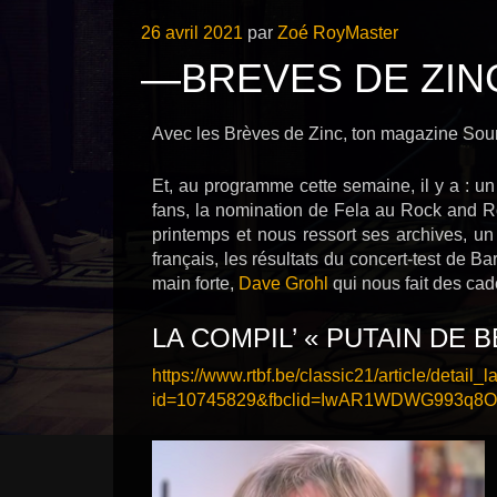
Publié
26 avril 2021
par
Zoé RoyMaster
le
—BREVES DE ZINC
Avec les Brèves de Zinc, ton magazine Sound
Et, au programme cette semaine, il y a :
fans, la nomination de Fela au Rock and Ro
printemps et nous ressort ses archives, un 
français, les résultats du concert-test de 
main forte,
Dave Grohl
qui nous fait des ca
LA COMPIL’ « PUTAIN DE 
https://www.rtbf.be/classic21/article/detail_
id=10745829&fbclid=IwAR1WDWG993q8