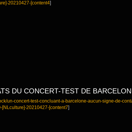
re]-20210427-[content4
]
ATS DU CONCERT-TEST DE BARCELO
/rock/un-concert-test-concluant-a-barcelone-aucun-signe-de-cont
[NLculture]-20210427-[content7
]