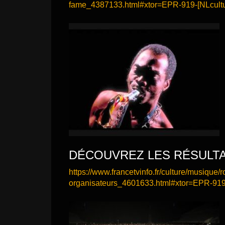
fame_4387133.html#xtor=EPR-919-[NLcultu
DÉCOUVREZ LES RÉSULT
https://www.francetvinfo.fr/culture/musique
organisateurs_4601633.html#xtor=EPR-919-