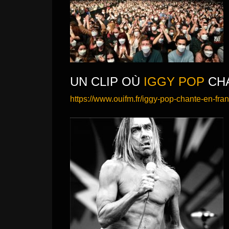
UN CLIP OÙ
IGGY POP
CHA
https://www.ouifm.fr/iggy-pop-chante-en-fran