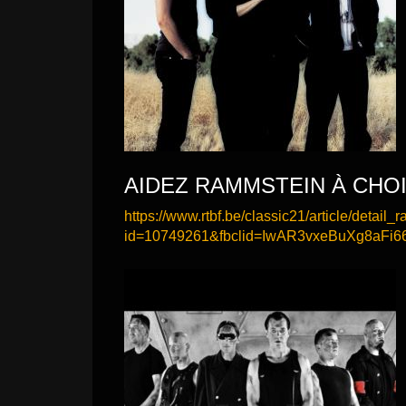
AIDEZ RAMMSTEIN À CHOI
https://www.rtbf.be/classic21/article/detai
id=10749261&fbclid=IwAR3vxeBuXg8aF