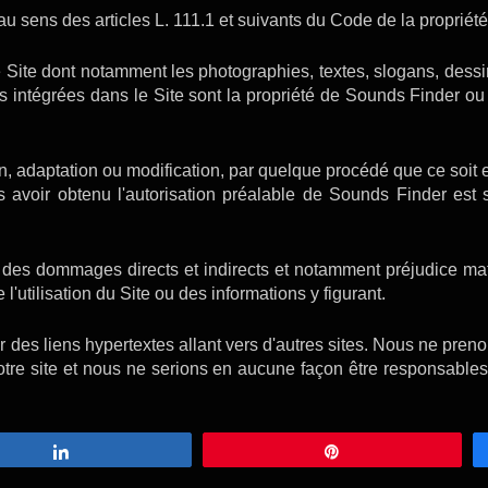
au sens des articles L. 111.1 et suivants du Code de la propriété 
e Site dont notamment les photographies, textes, slogans, des
les intégrées dans le Site sont la propriété de Sounds Finder ou
on, adaptation ou modification, par quelque procédé que ce soit 
s avoir obtenu l'autorisation préalable de Sounds Finder est st
des dommages directs et indirects et notamment préjudice maté
l'utilisation du Site ou des informations y figurant.
r des liens hypertextes allant vers d'autres sites. Nous ne pr
otre site et nous ne serions en aucune façon être responsable
Partagez
Épingle