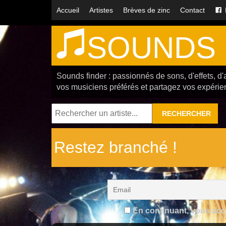
Accueil
Artistes
Brèves de zinc
Contact
SOUNDS 
Sounds finder : passionnés de sons, d'effets, d'
vos musiciens préférés et partagez vos expérie
RECHERCHER
Restez branché !
En continuant, vous accep