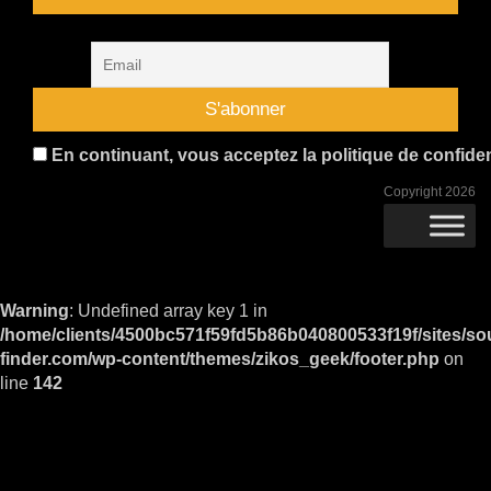
En continuant, vous acceptez la politique de confident
Copyright 2026
Warning
: Undefined array key 1 in
/home/clients/4500bc571f59fd5b86b040800533f19f/sites/so
finder.com/wp-content/themes/zikos_geek/footer.php
on
line
142