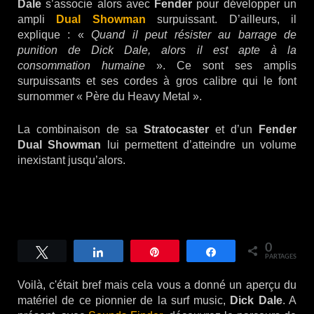
Dale
s’associe alors avec
Fender
pour développer un
ampli
Dual Showman
surpuissant. D’ailleurs, il
explique : «
Quand il peut résister au barrage de
punition de Dick Dale, alors il est apte à la
consommation humaine
». Ce sont ses amplis
surpuissants et ses cordes à gros calibre qui le font
surnommer « Père du Heavy Metal ».
La combinaison de sa
Stratocaster
et d’un
Fender
Dual Showman
lui permettent d’atteindre un volume
inexistant jusqu’alors.
0
Tweetez
Partagez
Épingle
Partagez
PARTAGES
Voilà, c'était bref mais cela vous a donné un aperçu du
matériel de ce pionnier de la surf music,
Dick Dale
. A