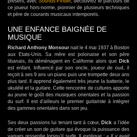
présent, avec
Sounds-Finder
, découvrez le parcours de
ce joueur hors-norme, pionnier de plusieurs techniques
et père de courants musicaux intemporels.
UNE ENFANCE BAIGNÉE DE
MUSIQUE
Richard Anthony Monsour
nait le 4 mai 1937 à Boston
aux Etats-Unis. Sa mère est polonaise et son père
libanais, ils déménagent en Californie alors que
Dick
est enfant. Influencé par son oncle, joueur de oud, il
reçoit à ses 9 ans un piano puis une trompette deux ans
plus tard. Il apprend également très jeune la batterie, le
ukulélé et la guitare. Cette rencontre de cultures apporte
au jeune le goût des musiques orientales et la passion
du surf. Il est d'ailleurs le premier guitariste à intégrer
des gammes orientales dans son jeu.
Ses deux passions lui tenant tant à cœur,
Dick
a l'idée
de créer un son de guitare qui évoque la puissance des
vagues ressentie lorsqu'il surfe. Il explique : «
Il y avait