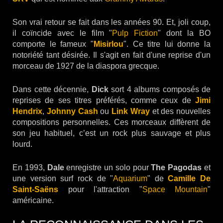
Son vrai retour se fait dans les années 90. Et, joli coup,
il coïncide avec le film "
Pulp Fiction
" dont la BO
comporte le fameux "
Misirlou
". Ce titre lui donne la
notoriété tant désirée. Il s'agit en fait d'une reprise d'un
morceau de 1927 de la diaspora grecque.
Dans cette décennie,
Dick
sort 4 albums composés de
reprises de ses titres préférés, comme ceux de
Jimi
Hendrix
,
Johnny Cash
ou
Link Wray
et des nouvelles
compositions personnelles. Ces morceaux diffèrent de
son jeu habituel, c’est un rock plus sauvage et plus
lourd.
En 1993,
Dale
enregistre un solo pour
The Pagodas
et
une version surf rock de "
Aquarium
" de
Camille De
Saint-Saëns
pour l'attraction "
Space Mountain
"
américaine.