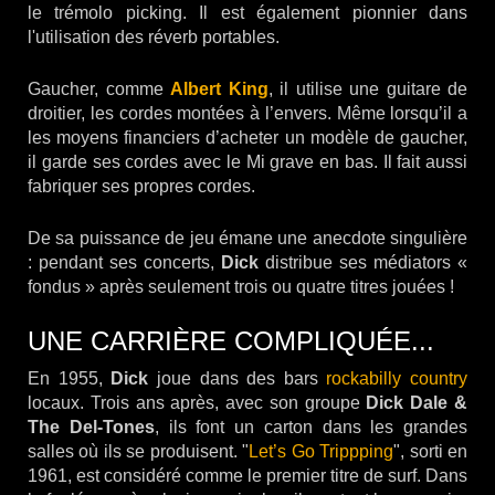
le trémolo picking. Il est également pionnier dans
l'utilisation des réverb portables.
Gaucher, comme
Albert King
, il utilise une guitare de
droitier, les cordes montées à l’envers. Même lorsqu’il a
les moyens financiers d’acheter un modèle de gaucher,
il garde ses cordes avec le Mi grave en bas. Il fait aussi
fabriquer ses propres cordes.
De sa puissance de jeu émane une anecdote singulière
: pendant ses concerts,
Dick
distribue ses médiators «
fondus » après seulement trois ou quatre titres jouées !
UNE CARRIÈRE COMPLIQUÉE...
En 1955,
Dick
joue dans des bars
rockabilly
country
locaux. Trois ans après, avec son groupe
Dick Dale &
The Del-Tones
, ils font un carton dans les grandes
salles où ils se produisent. "
Let’s Go Trippping
", sorti en
1961, est considéré comme le premier titre de surf. Dans