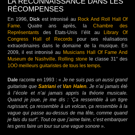
LA RECONNAISSANCE DANS LES
RÉCOMPENSES
En 1996,
Dick
est intronisé au
Rock And Roll Hall Of
Fame
. Quatre ans après, la
Chambre des
Représentants
des Etats-Unis l’élit au
Library Of
Congress Hall of Records
pour ses réalisations
extraordinaires dans le domaine de la musique. En
2009, il est intronisé au
Musicians Hall Of Fame And
Museum de Nashville
.
Rolling stone
le classe 31° des
1OO meilleurs guitaristes de tous les temps.
Dale
raconte en 1993 : «
Je ne suis pas un aussi grand
guitariste que
Satriani
et
Van Halen
. Je n’ai jamais été
à l’école et n’ai jamais appris la théorie musicale.
Quand je joue, je me dis : ‘Ça ressemble à un tigre
rugissant, ça ressemble à un volcan, ça ressemble à la
vague qui passe au-dessus de ma tête, comme quand
je fais du surf’. Tout ce que j’aime faire, c’est embarquer
les gens faire un tour sur une vague sonore ».