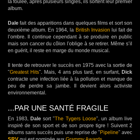
la foulée, après plusieurs singles, ils sortent leur premier
album.
Dale
fait des apparitions dans quelques films et sort son
deuxième album. En 1964, la
British Invasion
lui fait de
l’ombre. Il continue cependant à se produire en public
mais son cancer du côlon l'oblige à se retirer. Même s’il
en guérit, il reste en marge du monde musical.
Il tente de retrouver le succès en 1975 avec la sortie de
"
Greatest Hits
". Mais, 4 ans plus tard, en surfant,
Dick
contracte une infection liée à la pollution et manque de
peu de perdre sa jambe. Il devient alors activiste
environnemental.
...PAR UNE SANTÉ FRAGILE
En 1983,
Dale
sort "
The Tygers Loose
", un album live
inspiré de son sport et de son propre tigre ! Suivent 2
albums sans succès puis une reprise de "
Pipeline
" avec
SRV
qui est nominée aux
Grammy Awards
.