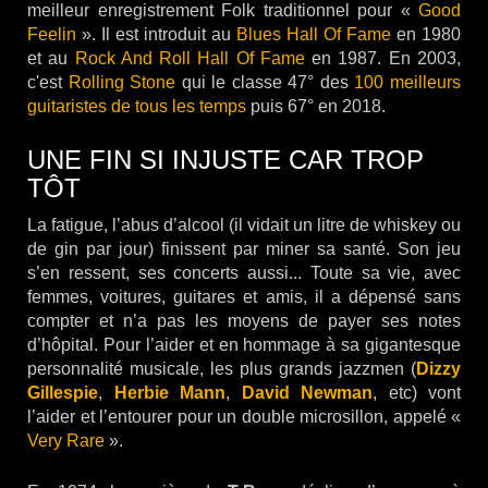
meilleur enregistrement Folk traditionnel pour «
Good
Feelin
». Il est introduit au
Blues Hall Of Fame
en 1980
et au
Rock And Roll Hall Of Fame
en 1987. En 2003,
c'est
Rolling Stone
qui le classe 47° des
100 meilleurs
guitaristes de tous les temps
puis 67° en 2018.
UNE FIN SI INJUSTE CAR TROP
TÔT
La fatigue, l’abus d’alcool (il vidait un litre de whiskey ou
de gin par jour) finissent par miner sa santé. Son jeu
s’en ressent, ses concerts aussi... Toute sa vie, avec
femmes, voitures, guitares et amis, il a dépensé sans
compter et n’a pas les moyens de payer ses notes
d’hôpital. Pour l’aider et en hommage à sa gigantesque
personnalité musicale, les plus grands jazzmen (
Dizzy
Gillespie
,
Herbie Mann
,
David
Newman
, etc) vont
l’aider et l’entourer pour un double microsillon, appelé «
Very Rare
».