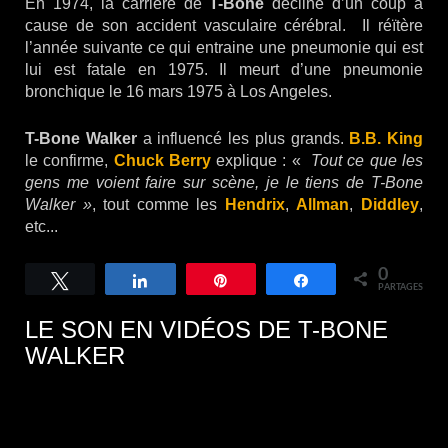
En 1974, la carrière de
T-Bone
décline d’un coup à
cause de son accident vasculaire cérébral. Il réïtère
l’année suivante ce qui entraine une pneumonie qui est
lui est fatale en 1975. Il meurt d’une pneumonie
bronchique le 16 mars 1975 à Los Angeles.
T-Bone Walker
a influencé les plus grands.
B.B. King
le confirme,
Chuck Berry
explique : «
Tout ce que les
gens me voient faire sur scène, je le tiens de T-Bone
Walker »
, tout comme les
Hendrix
,
Allman
,
Diddley
,
etc...
0
Tweetez
Partagez
Épingle
Partagez
PARTAGES
LE SON EN VIDÉOS DE T-BONE
WALKER