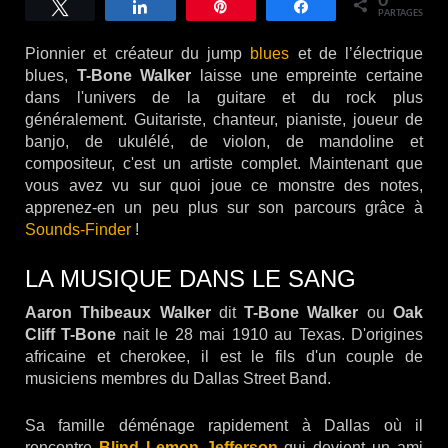
0
Tweetez
Partagez
Épingle
Partagez
PARTAGES
Pionnier et créateur du jump
blues
et de l’électrique
blues,
T-Bone Walker
laisse une empreinte certaine
dans l'univers de la guitare et du rock plus
généralement. Guitariste, chanteur, pianiste, joueur de
banjo, de ukulélé, de violon, de mandoline et
compositeur, c'est un artiste complet. Maintenant que
vous avez vu sur quoi joue ce monstre des notes,
apprenez-en un peu plus sur son parcours grâce à
Sounds-Finder
!
LA MUSIQUE DANS LE SANG
Aaron Thibeaux Walker
dit
T-Bone Walker
ou
Oak
Cliff T-Bone
nait le 28 mai 1910 au Texas. D'origines
africaine et cherokee, il est le fils d'un couple de
musiciens membres du Dallas Street Band.
Sa famille déménage rapidement à Dallas où il
rencontre
Blind Lemon Jefferson
qui devient un ami