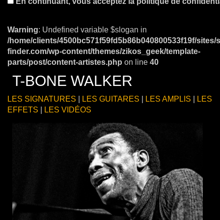
En continuant, vous acceptez la politique de confidentia
Warning
: Undefined variable $slogan in
/home/clients/4500bc571f59fd5b86b040800533f19f/sites/
finder.com/wp-content/themes/zikos_geek/template-
parts/post/content-artistes.php
on line
40
T-BONE WALKER
LES SIGNATURES
|
LES GUITARES
|
LES AMPLIS
|
LES
EFFETS
|
LES VIDÉOS