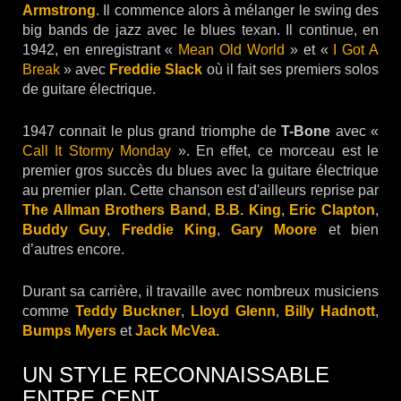
Armstrong
. Il commence alors à mélanger le swing des
big bands de jazz avec le blues texan. Il continue, en
1942, en enregistrant «
Mean Old World
» et «
I Got A
Break
» avec
Freddie Slack
où il fait ses premiers solos
de guitare électrique.
1947 connait le plus grand triomphe de
T-Bone
avec «
Call It Stormy Monday
». En effet, ce morceau est le
premier gros succès du blues avec la guitare électrique
au premier plan. Cette chanson est d'ailleurs reprise par
The Allman Brothers Band
,
B.B. King
,
Eric Clapton
,
Buddy Guy
,
Freddie King
,
Gary Moore
et bien
d’autres encore.
Durant sa carrière, il travaille avec nombreux musiciens
comme
Teddy Buckner
,
Lloyd Glenn
,
Billy Hadnott
,
Bumps Myers
et
Jack McVea.
UN STYLE RECONNAISSABLE
ENTRE CENT