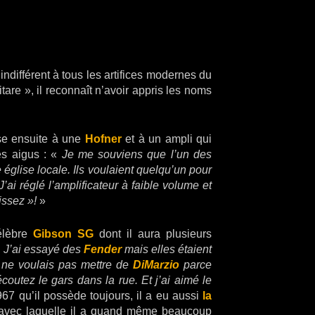
indifférent à tous les artifices modernes du
are », il reconnaît n’avoir appris les noms
sse ensuite à une
Hofner
et à un ampli qui
des aigus : «
Je me souviens que l’un des
 église locale. Ils voulaient quelqu’un pour
J’ai réglé l’amplificateur à faible volume et
issez »!
»
élèbre
Gibson SG
dont il aura plusieurs
. J’ai essayé des
Fender
mais elles étaient
e ne voulais pas mettre de
DiMarzio
parce
outez le gars dans la rue. Et j’ai aimé le
67 qu’il possède toujours, il a eu aussi
la
 avec laquelle il a quand même beaucoup