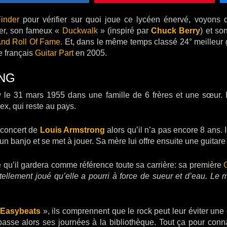
inder
pour vérifier sur quoi joue ce lycéen énervé, voyons q
ier, son fameux «
Duckwalk
» (inspiré par
Chuck Berry
) et so
nd Roll Of Fame.
Et, dans le même temps classé 24° meilleur g
e français
Guitar Part
en 2005.
UNG
le 31 mars 1955 dans une famille de 6 frères et une sœur. E
lex, qui reste au pays.
 concert de
Louis Armstrong
alors qu’il n’a pas encore 8 ans. 
up un banjo et se met à jouer. Sa mère lui offre ensuite une guita
que qu’il gardera comme référence toute sa carrière: sa première
 tellement joué qu’elle a pourri à force de sueur et d’eau. Le 
Easybeats
», ils comprennent que le rock peut leur éviter une
asse alors ses journées à la bibliothèque. Tout ça pour con