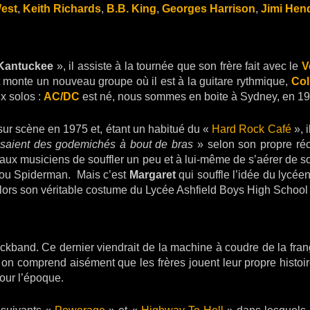
West
,
Keith Richards
,
B.B. King
,
Georges Harrison
,
Jimi Hen
Kantuckee
», il assiste à la tournée que son frère fait avec le
V
 monte un nouveau groupe où il est à la guitare rythmique,
Col
x solos :
AC/DC
est né, nous sommes en boite à Sydney, en 19
 sur scène en 1975 et, étant un habitué du «
Hard Rock Café
», 
ssaient des godemichés à bout de bras
» selon son propre réc
é aux musiciens de souffler un peu et à lui-même de s’aérer de
 ou Spiderman. Mais c’est
Margaret
qui souffle l’idée du lycée
lors son véritable costume du Lycée Ashfield Boys High School
kband. Ce dernier viendrait de la machine à coudre de la frangin
 on comprend aisément que les frères jouent leur propre histoi
our l’époque.