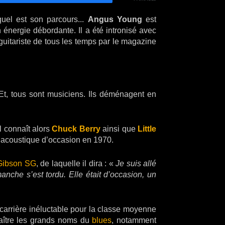
uel est son parcours...
Angus Young
est
n énergie débordante. Il a été intronisé avec
uitariste de tous les temps par le magazine
t, tous sont musiciens. Ils déménagent en
Il connaît alors
Chuck Berry
ainsi que
Little
re acoustique d’occasion en 1970.
Gibson SG
, de laquelle il dira : «
Je suis allé
manche s’est tordu. Elle était d’occasion, un
 carrière inéluctable pour la classe moyenne
naître les grands noms du
blues
, notamment