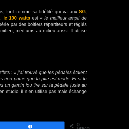
s, tout comme sa fidélité qui va aux
SG
,
,
le 100 watts
est «
le meilleur ampli de
ie par des boitiers répartiteurs et réglés
ilieu, médiums au milieu aussi. Il utilise
ffets : «
j’ai trouvé que les pédales étaient
 rien parce que la pile est morte. Et si tu
u un gamin fou tire sur la pédale juste au
n studio, il n’en utilise pas mais échange
.
0
Partagez
PARTAGES