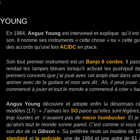
s
 YOUNG
En 1984,
Angus Young
est interviewé et explique qu’il est 
son. Il nomme ses instruments « cette chose » ou « cette guit
des accords qu’une fois
AC/DC
en place.
Son tout premier instrument est un
Banjo 6 cordes
. Il pa
rendait les lampes bleues lorsqu’il activait les push/pull 
premiers concerts que j’ai joué avec cet ampli était dans une
animer avec de la guitare et mon ami dit : Ah, il peut jouer. 
commencé à jouer et tout le monde a commencé à crier « ba
Angus Young
découvre et adopte enfin la désormais c
modèles (17) : «
J’aimais les
SG
parce qu’elles sont légères
trop lourdes et n’avaient pas de
micro humbucker
. Et j
qu’alors tout le monde sonne pareil. C’est comme si vous éc
son dur de la
Gibson
». Sa préférée reste un modèle de 19
standard
et
la spéciale
, une de 1964 et une autre de 61