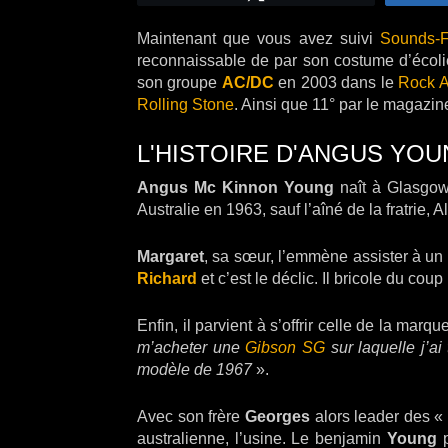
Maintenant que vous avez suivi
Sounds-F
reconnaissable de par son costume d’écol
son groupe
AC/DC
en 2003 dans le
Rock A
Rolling Stone
. Ainsi que 11° par le magazin
L'HISTOIRE D'ANGUS YO
Angus Mc Kinnon Young
naît à Glasgow 
Australie en 1963, sauf l’aîné de la fratrie, A
Margaret
, sa sœur, l’emmène assister à un
Richard
et c’est le déclic. Il bricole du co
Enfin, il parvient à s’offrir celle de la mar
m’acheter une
Gib
son
SG
sur laquelle j’ai
modèle de 1967
».
Avec son frère
Georges
alors leader des «
australienne, l’usine. Le benjamin
Young
p