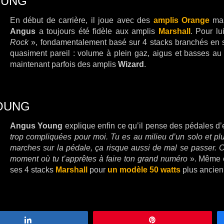
OUNG
En début de carrière, il joue avec des
amplis Orange
mai
Angus
a toujours été fidèle aux amplis
Marshall
. Pour lui
Rock
», fondamentalement basé sur 4 stacks branchés en sér
quasiment pareil : volume à plein gaz, aigus et basses au m
maintenant parfois des amplis
Wizard
.
YOUNG
Angus Young
explique enfin ce qu’il pense des pédales d’e
trop compliquées pour moi. Tu es au milieu d’un solo et plus
marches sur la pédale, ça risque aussi de mal se passer. O
moment où tu t’apprêtes à faire ton grand numéro
». Même e
ses 4 stacks
Marshall
pour
un modèle 50 watts
plus ancien
Partagez
Épingle