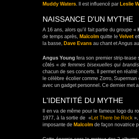
Muddy Waters
. Il est influencé par
Leslie 
NAISSANCE D'UN MYTHE
A 16 ans, alors qu’il fait partie du groupe «
de temps après,
Malcolm
quitte le
Velvet
et
la basse,
Dave Evans
au chant et Angus au
Angus Young
fera son premier strip-tease
côtés «
de femmes bisexuelles qui brandi
chacun de ses concerts. Il permet en réalit
le célèbre écolier comme Zorro, Superman
avec un gadget personnel. Ce dernier met a
L'IDENTITÉ DU MYTHE
Il en va de même pour le fameux logo du roc
1977, à la sortie de «
Let There be Rock
»,
imposante de
Malcolm
de façon novatrice p