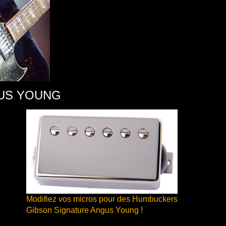
GUS YOUNG
Modifiez vos micros pour des Humbuckers
Gibson Signature Angus Young !