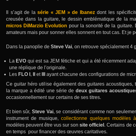
Il s’agit de la
série « JEM » de Ibanez
dont les spécific
creusée dans la guitare, le dessin emblématique de la mar
micros DiMarzio Evolution
pour la sonorité de la guitare.
amateurs mais pour sonner elles sonnent en tout cas. Et je pe
Dans la panoplie de
Steve Vai
, on retrouve spécialement 4 gu
La
EVO
qui est sa JEM fétiche et qui a été récemment ad
une réplique de l’originale.
Les
FLO I
,
II
et
III
ayant chacune des configurations de micro
Ce guitar héro utilise également des guitares acoustiques,
la marque a édité une série de
deux guitares acoustiques
occasionnellement sur certains de ses titres.
Et bien sûr,
Steve Vai
, se considérant comme non seulement
instrument de musique,
collectionne quelques modèles à 
modèles peuvent être vus sur son
site officiel
. Certains de 
en temps pour financer des œuvres caritatives.