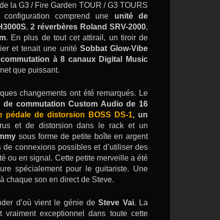
ors de la G3 / Fire Garden TOUR / G3 TOURS
e configuration comprend une
unité de
 H3000S
,
2 réverbères Roland SRV-2000
,
am
. En plus de tout cet attirail, un tiroir de
er et tenait une unité
Sobbat Glow-Vibe
commutation à 8 canaux Digital Music
net que puissant.
lques changements ont été remarqués. Le
é de commutation Custom Audio de 16
e pédale de distorsion BOSS DS-1
, un
rus et de distorsion dans le rack et un
ammy
sous forme de petite boîte en argent
 de connexions possibles et d’utiliser des
é ou en signal. Cette petite merveille a été
e spécialement pour le guitariste. Une
 à chaque son en direct de Steve.
nder d’où vient le génie de
Steve Vai
. La
t vraiment exceptionnel dans toute cette