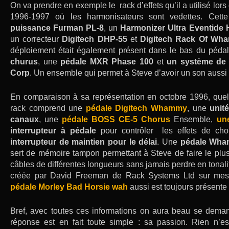
On va prendre en exemple le rack d’effets qu’il a utilisé l
1996-1997 où les harmonisateurs sont vedettes. Cett
puissance Furman PL-8
, un
Harmonizer Ultra Eventide
un correcteur
Digitech DHP-55
et
Digitech Rack Of Wh
déploiement était également présent dans le bas du pédali
churus
, une
pédale MXR Phase 100
et
un système de 
Corp
. Un ensemble qui permet à Steve d’avoir un son aussi 
En comparaison à sa représentation en octobre 1996, que
rack comprend une
pédale Digitech Whammy
, une
unit
canaux
, une
pédale BOSS CE-5 Chorus
Ensemble,
un
interrupteur à pédale
pour contrôler les effets de cho
interrupteur de maintien pour le délai
. Une
pédale Wh
sert de mémoire tampon permettant à Steve de faire le plus
câbles de différentes longueurs sans jamais perdre en tonalit
créée par David Freeman de Rack Systems Ltd sur mesur
pédale Morley Bad Horsie wah
aussi est toujours présente
Bref, avec toutes ces informations on aura beau se dema
réponse est en fait toute simple : sa passion. Rien n’es