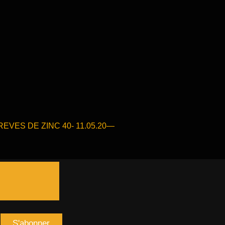
le
EVES DE ZINC 40- 11.05.20—
nt