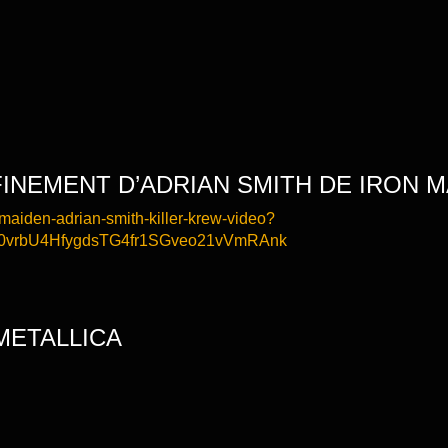
INEMENT D’ADRIAN SMITH DE IRON 
maiden-adrian-smith-killer-krew-video?
z0vrbU4HfygdsTG4fr1SGveo21vVmRAnk
 METALLICA