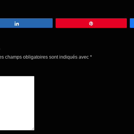
Partagez
Épingle
E
es champs obligatoires sont indiqués avec
*