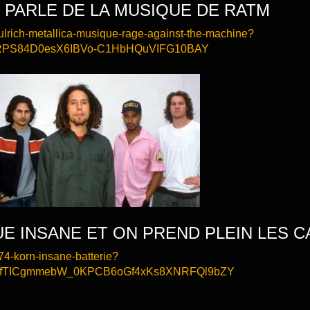
) PARLE DE LA MUSIQUE DE RATM
ulrich-metallica-musique-rage-against-the-machine?
JpRPS84D0esX6IBVo-C1HbHQuVIFG10BAY
E INSANE ET ON PREND PLEIN LES CA
74-korn-insane-batterie?
NfTICgmmebW_0KPCB6oGf4xKs8XNRFQl9bZY