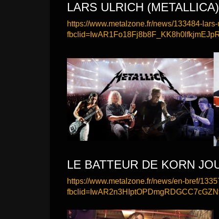
LARS ULRICH (METALLICA
https://www.metalzone.fr/news/133484-lars-
fbclid=IwAR1Fo18Fj8b8F_KK8h0lfkjmE
LE BATTEUR DE KORN JOU
https://www.metalzone.fr/news/en-bref/1335
fbclid=IwAR2n3HIptOPDmgRDGCC7cGZ