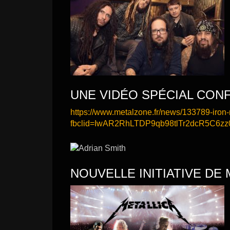
UNE VIDÉO SPÉCIAL CONF
https://www.metalzone.fr/news/133789-iron-
fbclid=IwAR2RhLTDP9qb98tlTr2dcR5C6z
NOUVELLE INITIATIVE DE