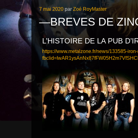
Publié
7 mai 2020
par
Zoé RoyMaster
le
—BREVES DE ZINC
L’HISTOIRE DE LA PUB D’
https://www.metalzone.fr/news/133585-iron-
fbclid=IwAR1ysAnNx87fFW05H2m7VfSHC