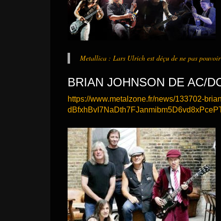
Metallica : Lars Ulrich est déçu de ne pas pouvoir
BRIAN JOHNSON DE AC/DC
https://www.metalzone.fr/news/133702-bri
dBfxhBvI7NaDth7FJanmibm5D6vd8xPce