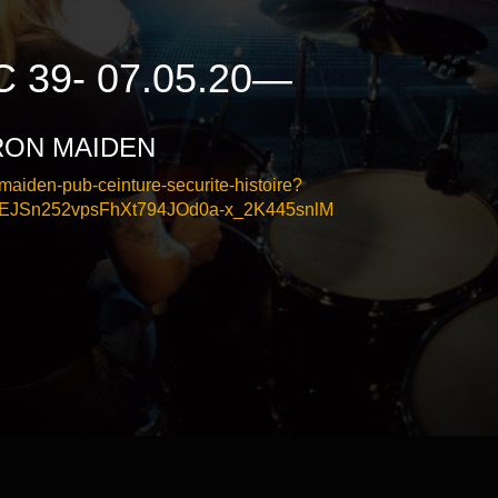
 39- 07.05.20—
IRON MAIDEN
maiden-pub-ceinture-securite-histoire?
EJSn252vpsFhXt794JOd0a-x_2K445snlM