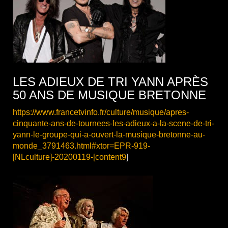
LES ADIEUX DE TRI YANN APRÈS
50 ANS DE MUSIQUE BRETONNE
https://www.francetvinfo.fr/culture/musique/apres-
cinquante-ans-de-tournees-les-adieux-a-la-scene-de-tri-
yann-le-groupe-qui-a-ouvert-la-musique-bretonne-au-
monde_3791463.html#xtor=EPR-919-
[NLculture]-20200119-[content9
]