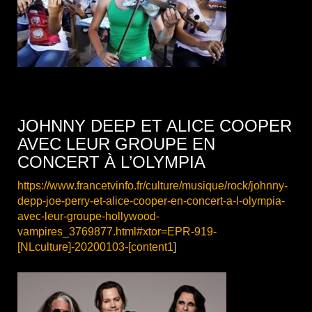
JOHNNY DEEP ET ALICE COOPER
AVEC LEUR GROUPE EN
CONCERT À L’OLYMPIA
https://www.francetvinfo.fr/culture/musique/rock/johnny-
depp-joe-perry-et-alice-cooper-en-concert-a-l-olympia-
avec-leur-groupe-hollywood-
vampires_3769877.html#xtor=EPR-919-
[NLculture]-20200103-[content1
]