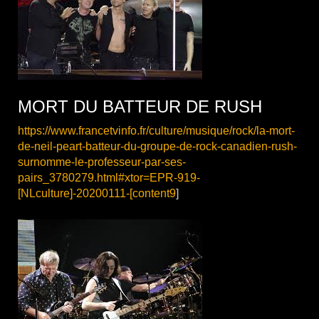
MORT DU BATTEUR DE RUSH
https://www.francetvinfo.fr/culture/musique/rock/la-mort-
de-neil-peart-batteur-du-groupe-de-rock-canadien-rush-
surnomme-le-professeur-par-ses-
pairs_3780279.html#xtor=EPR-919-
[NLculture]-20200111-[content9
]