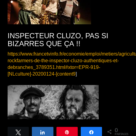
INSPECTEUR CLUZO, PAS SI
BIZARRES QUE ÇA !!
https://www.francetvinfo.fr/economie/emploi/metiers/agricultu
rockfarmers-de-the-inspector-cluzo-authentiques-et-
debranches_3789351.html#xtor=EPR-919-
[NLculture]-20200124-[content9
]
0
Tweetez
Partagez
Épingle
Partagez
PARTAGES