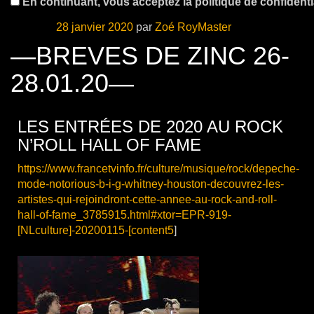
En continuant, vous acceptez la politique de confidentia
Publié le
28 janvier 2020
par
Zoé RoyMaster
—BREVES DE ZINC 26-
28.01.20—
LES ENTRÉES DE 2020 AU ROCK
N’ROLL HALL OF FAME
https://www.francetvinfo.fr/culture/musique/rock/depeche-
mode-notorious-b-i-g-whitney-houston-decouvrez-les-
artistes-qui-rejoindront-cette-annee-au-rock-and-roll-
hall-of-fame_3785915.html#xtor=EPR-919-
[NLculture]-20200115-[content5
]