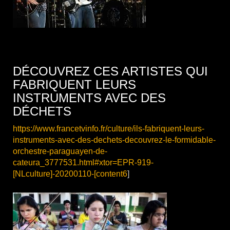
DÉCOUVREZ CES ARTISTES QUI
FABRIQUENT LEURS
INSTRUMENTS AVEC DES
DÉCHETS
https://www.francetvinfo.fr/culture/ils-fabriquent-leurs-
instruments-avec-des-dechets-decouvrez-le-formidable-
orchestre-paraguayen-de-
cateura_3777531.html#xtor=EPR-919-
[NLculture]-20200110-[content6
]