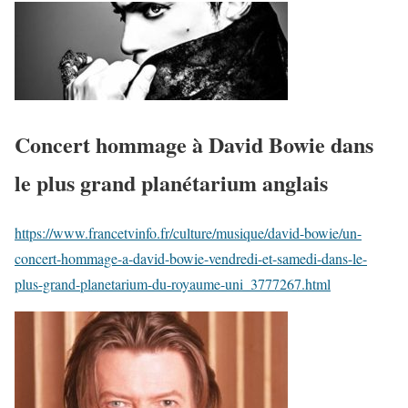
Concert hommage à David Bowie dans
le plus grand planétarium anglais
https://www.francetvinfo.fr/culture/musique/david-bowie/un-
concert-hommage-a-david-bowie-vendredi-et-samedi-dans-le-
plus-grand-planetarium-du-royaume-uni_3777267.html