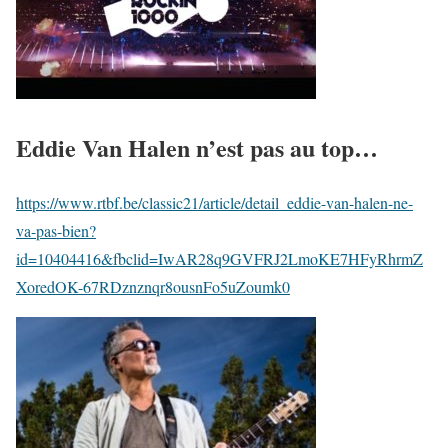
Eddie Van Halen n’est pas au top…
https://www.rtbf.be/classic21/article/detail_eddie-van-halen-ne-
va-pas-bien?
id=10404416&fbclid=IwAR28q9GVFRJ2LmoKE7HFyRhrmZ
XoredOK-67RDznznqr8ousnFo5uZoumk0