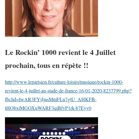
Le Rockin’ 1000 revient le 4 Juillet
prochain, tous en répète !!
http://www.leparisien.fr/culture-loisirs/musique/rockin-1000-
revient-le-4-juillet-au-stade-de-france-16-01-2020-8237799.php?
fbclid=IwAR3FYjJjasMniFLu7glU_AHKFB-
tHObxiMGOXuWARF3qiBfvP1rk-b7Eyv0