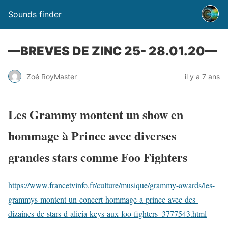
Sounds finder
—BREVES DE ZINC 25- 28.01.20—
Zoé RoyMaster
il y a 7 ans
Les Grammy montent un show en
hommage à Prince avec diverses
grandes stars comme Foo Fighters
https://www.francetvinfo.fr/culture/musique/grammy-awards/les-
grammys-montent-un-concert-hommage-a-prince-avec-des-
dizaines-de-stars-d-alicia-keys-aux-foo-fighters_3777543.html