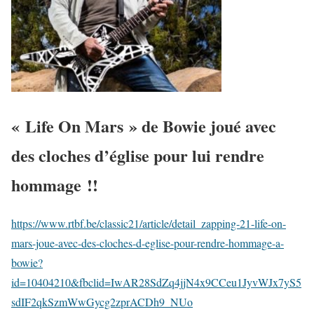
« Life On Mars » de Bowie joué avec
des cloches d’église pour lui rendre
hommage !!
https://www.rtbf.be/classic21/article/detail_zapping-21-life-on-
mars-joue-avec-des-cloches-d-eglise-pour-rendre-hommage-a-
bowie?
id=10404210&fbclid=IwAR28SdZq4jjN4x9CCeu1JyvWJx7yS5
sdIF2qkSzmWwGycg2zprACDh9_NUo