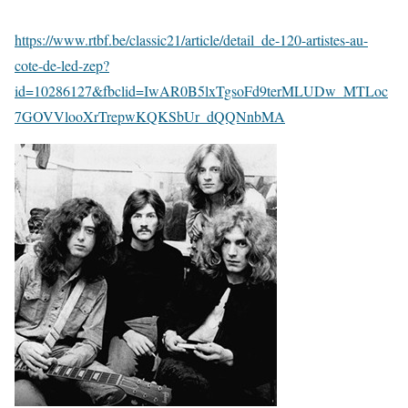
https://www.rtbf.be/classic21/article/detail_de-120-artistes-au-
cote-de-led-zep?
id=10286127&fbclid=IwAR0B5lxTgsoFd9terMLUDw_MTLoc
7GOVVlooXrTrepwKQKSbUr_dQQNnbMA