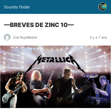
Sounds finder
—BREVES DE ZINC 10—
Zoé RoyMaster
il y a 7 ans