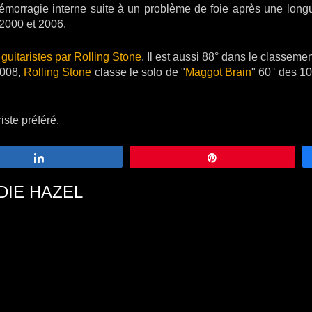
rragie interne suite à un problème de foie après une longue l
 2000 et 2006.
guitaristes par Rolling Stone
. Il est aussi 88° dans le classem
2008,
Rolling Stone
classe le solo de "
Maggot Brain
" 60° des 1
ste préféré.
Partagez
Épingle
DIE HAZEL