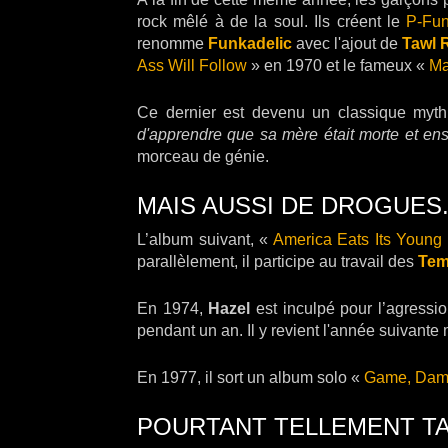
rock mêlé à de la soul. Ils créent le
P-Fu
renomme
Funkadelic
avec l'ajout de
Tawl 
Ass Will Follow
» en 1970 et le fameux «
Ma
Ce dernier est devenu un classique myth
d'apprendre que sa mère était morte et ensu
morceau de génie.
MAIS AUSSI DE DROGUES.
L’album suivant, «
America Eats Its Young
parallèlement, il participe au travail des
Tem
En 1974,
Hazel
est inculpé pour l’agressi
pendant un an. Il y revient l'année suivante 
En 1977, il sort un album solo «
Game, Dame
POURTANT TELLEMENT T