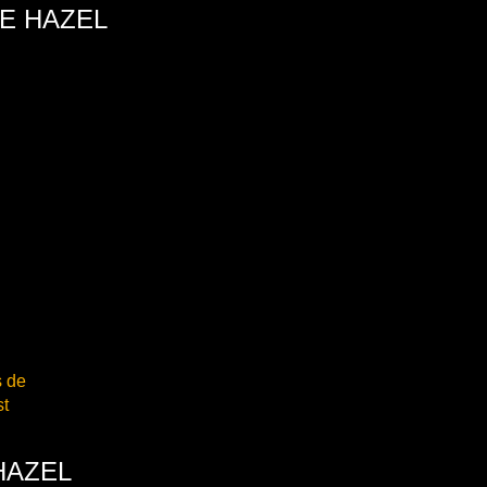
IE HAZEL
s de
st
HAZEL