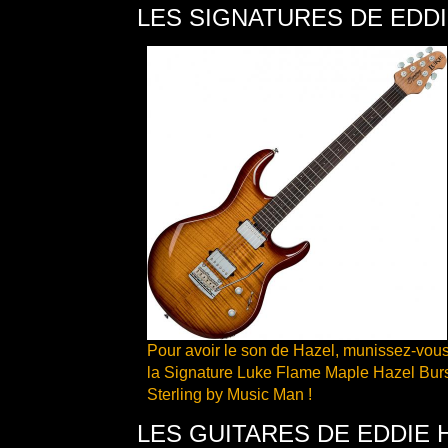
LES SIGNATURES DE EDD
Pour avoir le son de Hazel, munissez-vou
la Signature Luke Flame Maple Hazel Bur
Sterling by Music Man !
LES GUITARES DE EDDIE 