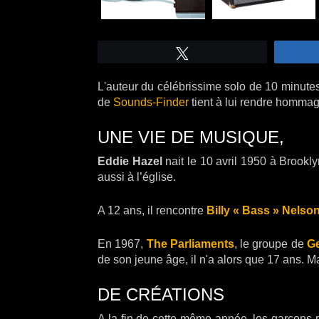
Tweetez
L'auteur du célébrissime solo de 10 minutes
de
Sounds-Finder
tient à lui rendre hommage
UNE VIE DE MUSIQUE,
Eddie Hazel
nait le 10 avril 1950 à Brookly
aussi à l’église.
A 12 ans, il rencontre
Billy « Bass » Nelso
En 1967,
The Parliaments
, le groupe de
Ge
de son jeune âge, il n'a alors que 17 ans. M
DE CRÉATIONS
A la fin de cette même année, les garçons 