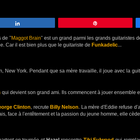
Partagez
Épingle
 de "
Maggot Brain
" est un grand parmi les grands guitaristes 
. Car il est bien plus que le guitariste de
Funkadelic
...
n, New York. Pendant que sa mère travaille, il joue avec la guita
n
qui devient son grand ami. Ils commencent à jouer ensemble 
orge Clinton
, recrute
Billy Nelson
. La mère d'Eddie refuse d'a
ais, face à l'entêtement et la passion du jeune homme, elle cède
partent en tournée et
Hazel
rencontre
Tiki Fulwood
qui remplac