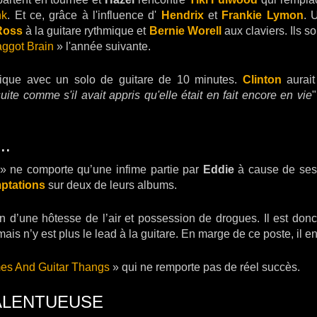
nk
. Et ce, grâce à l'influence d'
Hendrix
et
Frankie Lymon
. 
Ross
à la guitare rythmique et
Bernie Worell
aux claviers. Ils s
ggot Brain
» l'année suivante.
ique avec un solo de guitare de 10 minutes.
Clinton
aurait
ite comme s'il avait appris qu'elle était en fait encore en vie
"
..
» ne comporte qu’une infime partie par
Eddie
à cause de ses 
ptations
sur deux de leurs albums.
on d’une hôtesse de l’air et possession de drogues. Il est do
mais n’y est plus le lead à la guitare. En marge de ce poste, il e
s And Guitar Thangs
» qui ne remporte pas de réel succès.
ALENTUEUSE