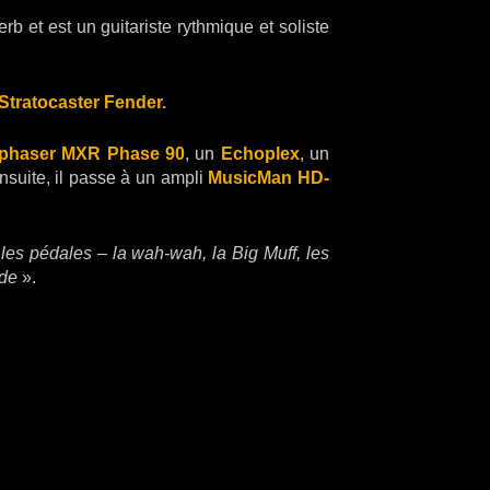
rb et est un guitariste rythmique et soliste
Stratocaster Fender.
phaser MXR Phase 90
, un
Echoplex
, un
Ensuite, il passe à un ampli
MusicMan HD-
es pédales – la wah-wah, la Big Muff, les
nde
».