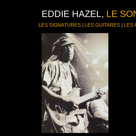
EDDIE HAZEL,
LE SO
LES SIGNATURES
|
LES GUITARES
|
LES 