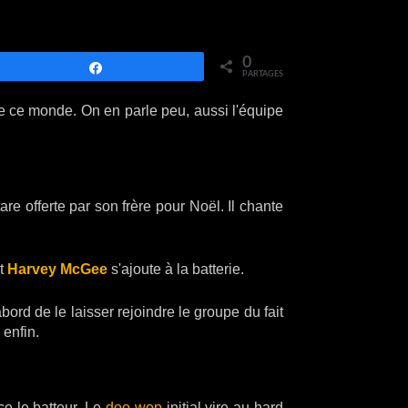
0
Partagez
PARTAGES
de ce monde. On en parle peu, aussi l'équipe
re offerte par son frère pour Noël. Il chante
et
Harvey McGee
s'ajoute à la batterie.
bord de le laisser rejoindre le groupe du fait
 enfin.
e le batteur. Le
doo-wop
initial vire au hard