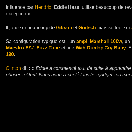
Influencé par
Hendrix
,
Eddie Hazel
utilise beaucoup de réve
exceptionnel.
Il joue sur beaucoup de
Gibson
et
Gretsch
mais surtout sur
Sa configuration typique est : un
ampli Marshall 100w
, un
Maestro FZ-1 Fuzz Tone
et une
Wah Dunlop Cry Baby
. 
130
.
Clinton
dit : «
Eddie a commencé tout de suite à apprendre l
phasers et tout. Nous avons acheté tous les gadgets du mo