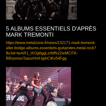
5 ALBUMS ESSENTIELS D’APRÈS
MARK TREMONTI
https://www.metalzone.fr/news/132171-mark-tremonti-
alter-bridge-albums-essentiels-guitaristes-metal-rock?
fbclid=IwAR1_tXOg6ggLzr8ifN22ieMCITA-
BBryxmxxTaavzHri4-lgihCIKv54Fgg