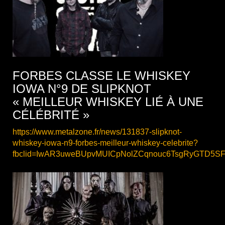
FORBES CLASSE LE WHISKEY
IOWA N°9 DE SLIPKNOT
« MEILLEUR WHISKEY LIÉ À UNE
CÉLÉBRITÉ »
https://www.metalzone.fr/news/131837-slipknot-
whiskey-iowa-n9-forbes-meilleur-whiskey-celebrite?
fbclid=IwAR3uweBUpvMUICpNolZCqnouc6TsgRyGTD5S