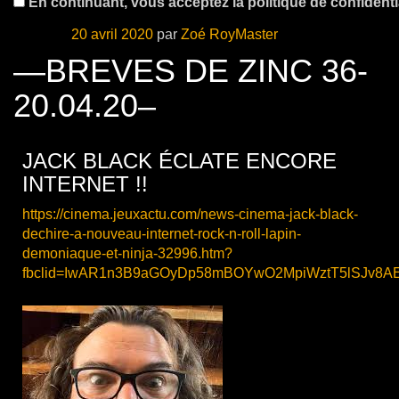
En continuant, vous acceptez la politique de confidentia
Publié le
20 avril 2020
par
Zoé RoyMaster
—BREVES DE ZINC 36-
20.04.20–
JACK BLACK ÉCLATE ENCORE
INTERNET !!
https://cinema.jeuxactu.com/news-cinema-jack-black-
dechire-a-nouveau-internet-rock-n-roll-lapin-
demoniaque-et-ninja-32996.htm?
fbclid=IwAR1n3B9aGOyDp58mBOYwO2MpiWztT5lSJv8A