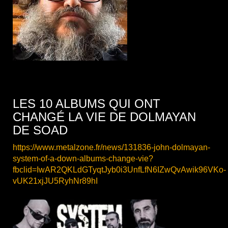
LES 10 ALBUMS QUI ONT
CHANGÉ LA VIE DE DOLMAYAN
DE SOAD
https://www.metalzone.fr/news/131836-john-dolmayan-
system-of-a-down-albums-change-vie?
fbclid=IwAR2QKLdGTyqtJyb0i3UnfLfN6IZwQvAwik96VKo-
vUK21xjJU5RyhNr89hI