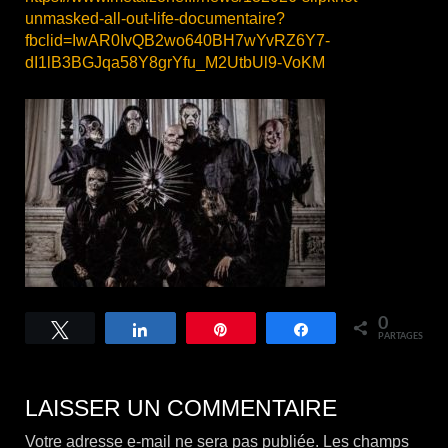
unmasked-all-out-life-documentaire?
fbclid=IwAR0IvQB2wo640BH7wYvRZ6Y7-
dI1lB3BGJqa58Y8grYfu_M2UtbUl9-VoKM
0
Tweetez
Partagez
Épingle
Partagez
PARTAGES
LAISSER UN COMMENTAIRE
Votre adresse e-mail ne sera pas publiée.
Les champs