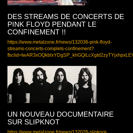
DES STREAMS DE CONCERTS DE
PINK FLOYD PENDANT LE
CONFINEMENT !!
https://www.metalzone.fr/news/132036-pink-floyd-
streams-concerts-complets-confinement?
fbclid=IwAR3xOQkblxYDgSP_khGQiLcXgId2zyTYjxhpxL
UN NOUVEAU DOCUMENTAIRE
SUR SLIPKNOT
https://www.metalzone.fr/news/132026-slipknot-