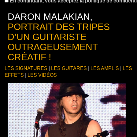
En continuant, vous acceptez la politique de confidentia
DARON MALAKIAN,
PORTRAIT DES TRIPES
D’UN GUITARISTE
OUTRAGEUSEMENT
CRÉATIF !
LES SIGNATURES
|
LES GUITARES
|
LES AMPLIS
|
LES
EFFETS
|
LES VIDÉOS