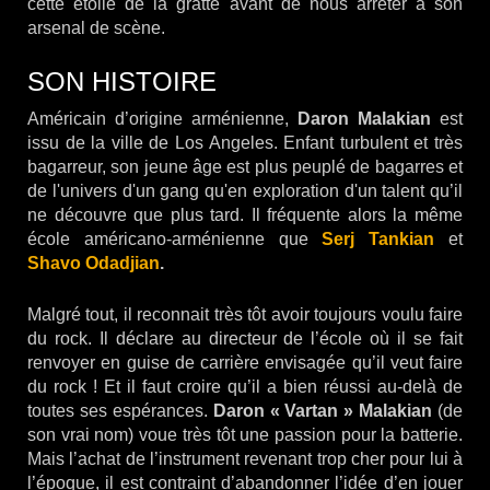
cette étoile de la gratte avant de nous arrêter à son
arsenal de scène.
SON HISTOIRE
Américain d’origine arménienne,
Daron Malakian
est
issu de la ville de Los Angeles. Enfant turbulent et très
bagarreur, son jeune âge est plus peuplé de bagarres et
de l'univers d'un gang qu'en exploration d'un talent qu’il
ne découvre que plus tard. Il fréquente alors la même
école américano-arménienne que
Serj Tankian
et
Shavo Odadjian
.
Malgré tout, il reconnait très tôt avoir toujours voulu faire
du rock. Il déclare au directeur de l’école où il se fait
renvoyer en guise de carrière envisagée qu’il veut faire
du rock ! Et il faut croire qu’il a bien réussi au-delà de
toutes ses espérances.
Daron « Vartan » Malakian
(de
son vrai nom) voue très tôt une passion pour la batterie.
Mais l’achat de l’instrument revenant trop cher pour lui à
l’époque, il est contraint d’abandonner l’idée d’en jouer