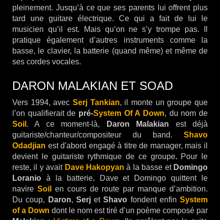
pleinement. Jusqu’à ce que ses parents lui offrent plus
tard une guitare électrique. Ce qui a fait de lui le
musicien qu’il est. Mais qu’on ne s’y trompe pas. Il
pratique également d’autres instruments comme la
basse, le clavier, la batterie (quand même) et même de
ses cordes vocales.
DARON MALAKIAN ET SOAD
Vers 1994, avec
Serj Tankian
, il monte un groupe que
l’on qualifierait de
pré-
System Of A Down
, du nom de
Soil
. A ce moment-là,
Daron Malakian
est déjà
guitariste/chanteur/compositeur du band.
Shavo
Odadjian
est d'abord engagé à titre de manager, mais il
devient le guitariste rythmique de ce groupe
.
Pour le
reste, il y avait
Dave Hakopyan
à la basse et
Domingo
Loranio
à la batterie
.
Dave et Domingo quittent le
navire
Soil
en cours de route par manque d’ambition.
Du coup,
Daron
,
Serj
et
Shavo
fondent enfin
System
of a Down
dont le nom est tiré d’un poème composé par