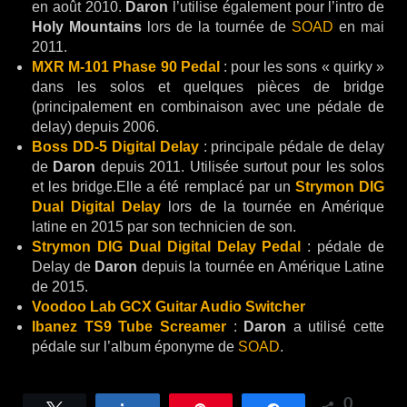
en août 2010.
Daron
l’utilise également pour l’intro de
Holy Mountains
lors de la tournée de
SOAD
en mai
2011.
MXR M-101 Phase 90 Pedal
: pour les sons « quirky »
dans les solos et quelques pièces de bridge
(principalement en combinaison avec une pédale de
delay) depuis 2006.
Boss DD-5 Digital Delay
: principale pédale de delay
de
Daron
depuis 2011. Utilisée surtout pour les solos
et les bridge.Elle a été remplacé par un
Strymon DIG
Dual Digital Delay
lors de la tournée en Amérique
latine en 2015 par son technicien de son.
Strymon DIG Dual Digital Delay Pedal
: pédale de
Delay de
Daron
depuis la tournée en Amérique Latine
de 2015.
Voodoo Lab GCX Guitar Audio Switcher
Ibanez TS9 Tube Screamer
:
Daron
a utilisé cette
pédale sur l’album éponyme de
SOAD
.
0