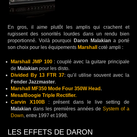
En gros, il aime plutôt les amplis qui crachent et
rugissent des sonorités lourdes dans un rendu bien
proportionné. Voilà pourquoi
Daron Malakian
a porté
son choix pour les équipements
Marshall
coté ampli :
Marshall JMP 100
: couplé avec la guitare principale
de
Malakian
pour les disto.
Divided By 13 FTR 37
: qu’il utilise souvent avec la
Fender Jazzmaster
.
Marshall MF350 Mode Four 350W Head
.
Mesa/Boogie Triple Rectifier.
Carvin X100B
: présent dans le live setting de
Malakian
dans les premières années de
System of a
Down
, entre 1997 et 1998.
LES EFFETS DE DARON