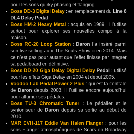
pour les sons quirky phasing et flanging.
Boss DD-3 Digital Delay
: en remplacement du
Line 6
DL4 Delay Pedal
Boss HM-2 Heavy Metal
: acquis en 1989, il l’utilise
surtout pour explorer ses nouvelles compo à la
maison.
Boss RC-20 Loop Station
:
Daron
l’a inséré parmi
son live setting au « The Souls Show » en 2014. Mais
ce n’est pas pour autant que l’effet finisse par intégrer
sa pedalboard en définitive.
Boss DD-20 Giga Delay Digital Delay
Pedal
: utilisé
pour les effets Giga Delay en 2004 et début 2005.
Voodoo Lab Pedal Power 2 Plus
: qui est la centrale
de
Daron
depuis 2003. Il l’utilise encore aujourd’hui
pour allumer ses pédales.
Boss TU-3 Chromatic Tuner
: Le pédalier et le
syntoniseur de
Daron
depuis sa sortie au début de
2010.
MXR EVH-117 Eddie Van Halen
Flanger
: pour les
sons Flanger atmosphériques de Scars on Broadway