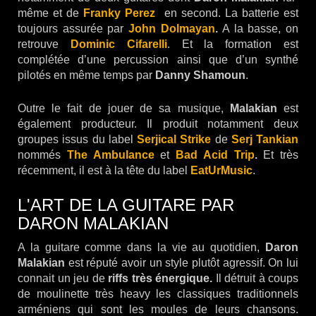
même et de
Franky Perez
en second. La batterie est
toujours assurée par
John Dolmayan
.
A la basse, on
retrouve
Dominic Cifarelli
. Et la formation est
complétée d’une percussion ainsi que d’un synthé
pilotés en même temps par
Danny Shamoun
.
Outre le fait de jouer de sa musique,
Malakian
est
également producteur. Il produit notamment deux
groupes issus du label
Serjical Strike
de
Serj Tankian
nommés
The Ambulance
et
Bad Acid Trip
.
Et très
récemment, il est à la tête du label
EatUrMusic
.
L'ART DE LA GUITARE PAR
DARON MALAKIAN
A la guitare comme dans la vie au quotidien,
Daron
Malakian
est réputé avoir un style plutôt agressif. On lui
connait un jeu de
riffs très énergique.
Il détruit à coups
de moulinette très heavy les classiques traditionnels
arméniens qui sont les moules de leurs chansons.