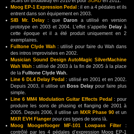
Scars on Broadway en 2010 et pour
SOAD
en 2011.
Moog EP-1 Expression Pedal
: il en a 4 pédales et ils
entrent dans son équipement en 2003.
SIB Mr. Delay
: que
Daron
a utilisé en version
prototype en 2003 et 2004. L’effet s’appelle
Delay
à
cette époque et il a été produit uniquement en 2
exemplaires.
Fulltone Clyde Wah
: utilisé pour faire du Wah dans
des intros improvisées en 2002.
Musician Sound Design AutoMagic SilverMachine
Wah Wah
: utilisé de 2003 à la fin de 2005 à la place
de la
Fulltone Clyde Wah.
Line 6 DL4 Delay Pedal
: utilisé en 2001 et en 2002.
Depuis 2003, il utilise un
Boss Delay
pour faire plus
simple.
Line 6 MM4 Modulation Guitar Effects Pedal
: pour
produire les sons de phasing et flanging de 2001 à
2005. Depuis 2006, il utilise un
MXR Phase 90
et un
MXR EVH Flanger
pour ces types de sons là.
Moog Moogerfooger MF-101 Lowpass Filter
:
contrôlé par les 4 pédales d’expression Moog EP-1