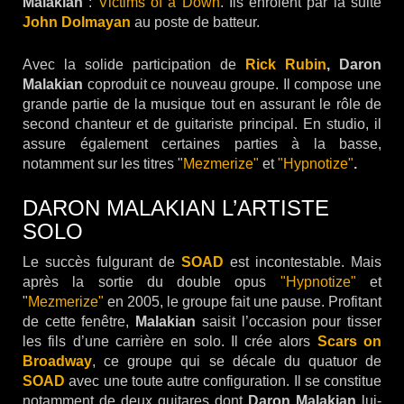
Malakian
:
Victims of a Down
. Ils enrôlent par la suite
John Dolmayan
au poste de batteur.
Avec la solide participation de
Rick Rubin
, Daron
Malakian
coproduit ce nouveau groupe. Il compose une
grande partie de la musique tout en assurant le rôle de
second chanteur et de guitariste principal. En studio, il
assure également certaines parties à la basse,
notamment sur les titres "
Mezmerize"
et
"Hypnotize"
.
DARON MALAKIAN L’ARTISTE
SOLO
Le succès fulgurant de
SOAD
est incontestable. Mais
après la sortie du double opus
"Hypnotize"
et
"
Mezmerize"
en 2005, le groupe fait une pause. Profitant
de cette fenêtre,
Malakian
saisit l’occasion pour tisser
les fils d’une carrière en solo. Il crée alors
Scars on
Broadway
, ce groupe qui se décale du quatuor de
SOAD
avec une toute autre configuration. Il se constitue
notamment de deux guitares dont
Daron Malakian
lui-