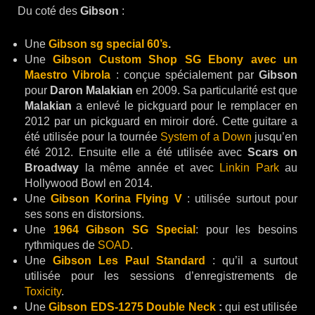
Du coté des
Gibson
:
Une
Gibson sg special 60’s
.
Une
Gibson Custom Shop SG Ebony avec un
Maestro Vibrola
: conçue spécialement par
Gibson
pour
Daron Malakian
en 2009. Sa particularité est que
Malakian
a enlevé le pickguard pour le remplacer en
2012 par un pickguard en miroir doré. Cette guitare a
été utilisée pour la tournée
System of a Down
jusqu’en
été 2012. Ensuite elle a été utilisée avec
Scars
on
Broadway
la même année et avec
Linkin Park
au
Hollywood Bowl en 2014.
Une
Gibson Korina Flying V
: utilisée surtout pour
ses sons en distorsions.
Une
1964 Gibson SG Special
: pour les besoins
rythmiques de
SOAD
.
Une
Gibson Les Paul Standard
: qu’il a surtout
utilisée pour les sessions d’enregistrements de
Toxicity
.
Une
Gibson EDS-1275 Double Neck
:
qui est utilisée