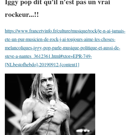
Iggy pop dit qu’il n’est pas un vrai
rockeur...!!
https://www.francetvinfo.fr/culture/musique/rock/je-n-ai-jamais-
ete-un-pur-musicien-de-rock-j-ai-toujours-aime-les-choses-
melancoliques-iggy-pop-parle-musique-politique-et-aussi-de-
steve-a-nantes_3612361.html#xtor=EPR-749-
[NLbestofhebdo]-20190912-[content1]