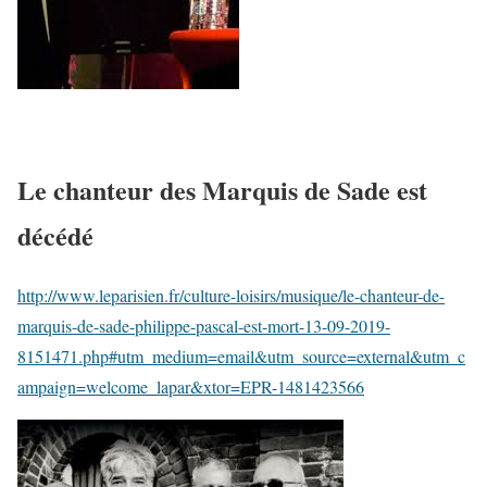
Le chanteur des Marquis de Sade est
décédé
http://www.leparisien.fr/culture-loisirs/musique/le-chanteur-de-
marquis-de-sade-philippe-pascal-est-mort-13-09-2019-
8151471.php#utm_medium=email&utm_source=external&utm_c
ampaign=welcome_lapar&xtor=EPR-1481423566