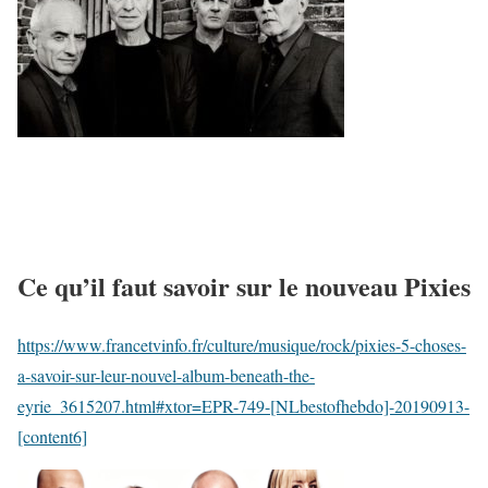
Ce qu’il faut savoir sur le nouveau Pixies
https://www.francetvinfo.fr/culture/musique/rock/pixies-5-choses-
a-savoir-sur-leur-nouvel-album-beneath-the-
eyrie_3615207.html#xtor=EPR-749-[NLbestofhebdo]-20190913-
[content6]