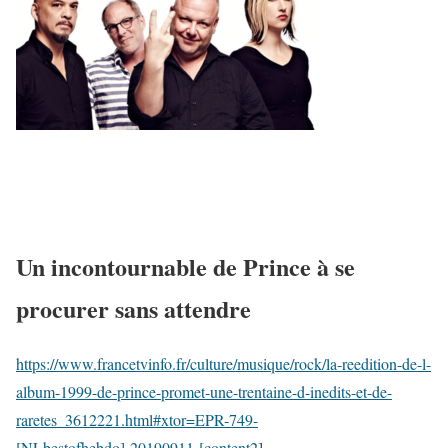
Un incontournable de Prince à se
procurer sans attendre
https://www.francetvinfo.fr/culture/musique/rock/la-reedition-de-l-
album-1999-de-prince-promet-une-trentaine-d-inedits-et-de-
raretes_3612221.html#xtor=EPR-749-
[NLbestofhebdo]-20190911-[content2
]