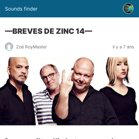
Sounds finder
—BREVES DE ZINC 14—
Zoé RoyMaster
il y a 7 ans